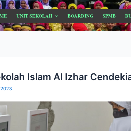
ME
UNIT SEKOLAH
BOARDING
SPMB
B
kolah Islam Al Izhar Cendek
 2023