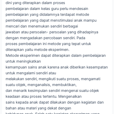
dini yang diterapkan dalam proses
pembelajaran dalam kelas guru perlu mendesain
pembelajaran yang didalamnya terdapat metode
pembelajaran yang dapat menstimulasi anak mampu
mencari dan menemukan sendiri berbagai
jawaban atau persoalan- persoalan yang dihadapinya
dengan mengadakan percobaan sendiri. Pada
proses pembelajaran ini metode yang tepat untuk
diterapkan yaitu metode eksperimen.
Metode eksperimen dapat diterapkan dalam pembelajaran
untuk meningkatkan
kemampuan sains anak karena anak diberikan kesempatan
untuk mengalami sendiri atau
melakukan sendiri, mengikuti suatu proses, mengamati
suatu objek, menganalisis, membuktikan,
dan menarik kesimpulan sendiri mengenai suatu objek
keadaan atau proses tertentu. Mengenalkan
sains kepada anak dapat dilakukan dengan kegiatan dan
bahan atau materi yang dekat dengan