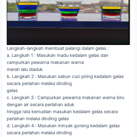
Langkah-langkah membuat pelangi dalam gelas :
a. Langkah 1 : Masukan madu kedalam gelas dan
campurkan pewarna makanan warna
merah lalu diaduk
b. Langkah 2 : Masukan sabun cuci piring kedalam gelas
secara perlahan melalui dinding
gelas
c. Langkah 3 : Campurkan pewarna makanan warna biru
dengan air secara perlahan aduk
hingga rata kemudian masukan kedalam gelas secara
perlahan melalui dinding gelas
d. Langkah 4 : Masukan minyak goreng kedalam gelas
secara perlahan melalui dinding