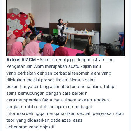
Artikel AIZCM
– Sains dikenal juga dengan istilah Ilmu
Pengetahuan Alam merupakan suatu kajian ilmu
yang berkaitan dengan berbagai fenomen alam yang
dilakukan melalui proses ilmiah. Namun sains
bukan hanya tentang alam atau fenomena alam. Tetapi
sains berhubungan dengan cara berpikir,
cara memperoleh fakta melalui serangkaian langkah-
langkah ilmiah untuk memperoleh berbagai
informasi sehingga mengahasilkan sebuah penjelasan atau
teori yang didasarkan pada azas-azas
kebenaran yang objektif.