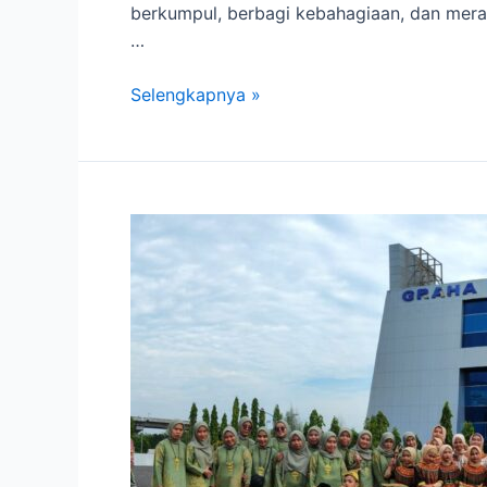
berkumpul, berbagi kebahagiaan, dan mera
…
Assembly
Selengkapnya »
dan
Family
Gathering
KB-
TK
Islam
Al
Izhar
Cendekia
Makassar