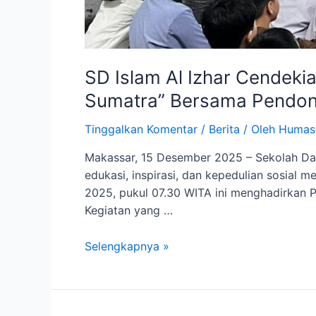
SD Islam Al Izhar Cendeki
Sumatra” Bersama Pendong
Tinggalkan Komentar
/
Berita
/ Oleh
Humas
Makassar, 15 Desember 2025 – Sekolah Da
edukasi, inspirasi, dan kepedulian sosial 
2025, pukul 07.30 WITA ini menghadirkan P
Kegiatan yang …
SD
Selengkapnya »
Islam
Al
Izhar
Cendekia