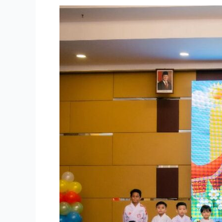
Makassar
Menggelar
“RoadShow
Berkisah
Peduli
Banjir
Sumatra”
Bersama
Pendongeng
Inspiratif